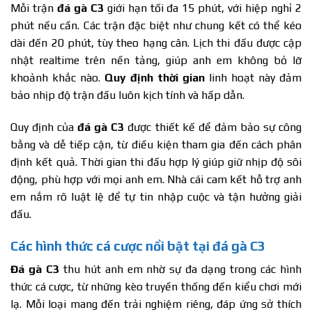
Mỗi trận
đá gà C3
giới hạn tối đa 15 phút, với hiệp nghỉ 2
phút nếu cần. Các trận đặc biệt như chung kết có thể kéo
dài đến 20 phút, tùy theo hạng cân. Lịch thi đấu được cập
nhật realtime trên nền tảng, giúp anh em không bỏ lỡ
khoảnh khắc nào.
Quy định thời gian
linh hoạt này đảm
bảo nhịp độ trận đấu luôn kịch tính và hấp dẫn.
Quy định của
đá gà C3
được thiết kế để đảm bảo sự công
bằng và dễ tiếp cận, từ điều kiện tham gia đến cách phân
định kết quả. Thời gian thi đấu hợp lý giúp giữ nhịp độ sôi
động, phù hợp với mọi anh em. Nhà cái cam kết hỗ trợ anh
em nắm rõ luật lệ để tự tin nhập cuộc và tận hưởng giải
đấu.
Các hình thức cá cược nổi bật tại đá gà C3
Đá gà C3
thu hút anh em nhờ sự đa dạng trong các hình
thức cá cược, từ những kèo truyền thống đến kiểu chơi mới
lạ. Mỗi loại mang đến trải nghiệm riêng, đáp ứng sở thích