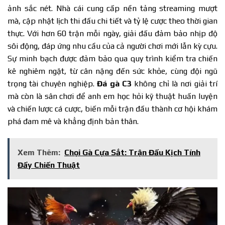
ảnh sắc nét. Nhà cái cung cấp nền tảng streaming mượt
mà, cập nhật lịch thi đấu chi tiết và tỷ lệ cược theo thời gian
thực. Với hơn 60 trận mỗi ngày, giải đấu đảm bảo nhịp độ
sôi động, đáp ứng nhu cầu của cả người chơi mới lẫn kỳ cựu.
Sự minh bạch được đảm bảo qua quy trình kiểm tra chiến
kê nghiêm ngặt, từ cân nặng đến sức khỏe, cùng đội ngũ
trọng tài chuyên nghiệp.
Đá gà C3
không chỉ là nơi giải trí
mà còn là sân chơi để anh em học hỏi kỹ thuật huấn luyện
và chiến lược cá cược, biến mỗi trận đấu thành cơ hội khám
phá đam mê và khẳng định bản thân.
Xem Thêm:
Chọi Gà Cựa Sắt: Trận Đấu Kịch Tính
Đầy Chiến Thuật