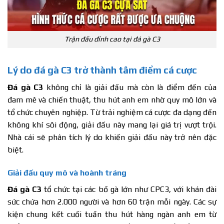
Trận đấu đỉnh cao tại đá gà C3
Lý do đá gà C3 trở thành tâm điểm cá cược
Đá gà C3
không chỉ là giải đấu mà còn là điểm đến của
đam mê và chiến thuật, thu hút anh em nhờ quy mô lớn và
tổ chức chuyên nghiệp. Từ trải nghiệm cá cược đa dạng đến
không khí sôi động, giải đấu này mang lại giá trị vượt trội.
Nhà cái sẽ phân tích lý do khiến giải đấu này trở nên đặc
biệt.
Giải đấu quy mô và hoành tráng
Đá gà C3
tổ chức tại các bồ gà lớn như CPC3, với khán đài
sức chứa hơn 2.000 người và hơn 60 trận mỗi ngày. Các sự
kiện chung kết cuối tuần thu hút hàng ngàn anh em từ