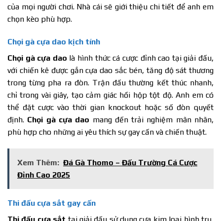
của mọi người chơi. Nhà cái sẽ giới thiệu chi tiết để anh em
chọn kèo phù hợp.
Chọi gà cựa dao kịch tính
Chọi gà cựa dao
là hình thức cá cược đỉnh cao tại giải đấu,
với chiến kê được gắn cựa dao sắc bén, tăng độ sát thương
trong từng pha ra đòn. Trận đấu thường kết thúc nhanh,
chỉ trong vài giây, tạo cảm giác hồi hộp tột độ. Anh em có
thể đặt cược vào thời gian knockout hoặc số đòn quyết
định.
Chọi gà cựa dao
mang đến trải nghiệm mãn nhãn,
phù hợp cho những ai yêu thích sự gay cấn và chiến thuật.
Xem Thêm:
Đá Gà Thomo – Đấu Trường Cá Cược
Đỉnh Cao 2025
Thi đấu cựa sắt gay cấn
Thi đấu cựa sắt
tại giải đấu sử dụng cựa kim loại hình trụ,