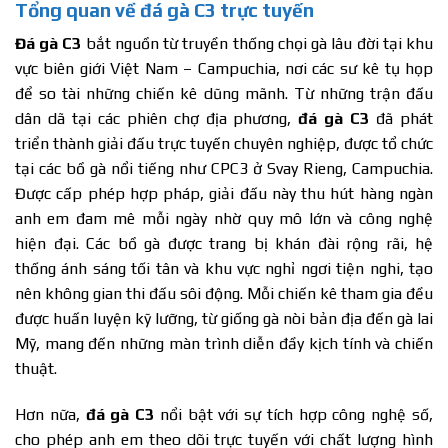
Tổng quan về đá gà C3 trực tuyến
Đá gà C3
bắt nguồn từ truyền thống chọi gà lâu đời tại khu
vực biên giới Việt Nam – Campuchia, nơi các sư kê tụ họp
để so tài những chiến kê dũng mãnh. Từ những trận đấu
dân dã tại các phiên chợ địa phương,
đá gà C3
đã phát
triển thành giải đấu trực tuyến chuyên nghiệp, được tổ chức
tại các bồ gà nổi tiếng như CPC3 ở Svay Rieng, Campuchia.
Được cấp phép hợp pháp, giải đấu này thu hút hàng ngàn
anh em đam mê mỗi ngày nhờ quy mô lớn và công nghệ
hiện đại. Các bồ gà được trang bị khán đài rộng rãi, hệ
thống ánh sáng tối tân và khu vực nghỉ ngơi tiện nghi, tạo
nên không gian thi đấu sôi động. Mỗi chiến kê tham gia đều
được huấn luyện kỹ lưỡng, từ giống gà nòi bản địa đến gà lai
Mỹ, mang đến những màn trình diễn đầy kịch tính và chiến
thuật.
Hơn nữa,
đá gà C3
nổi bật với sự tích hợp công nghệ số,
cho phép anh em theo dõi trực tuyến với chất lượng hình