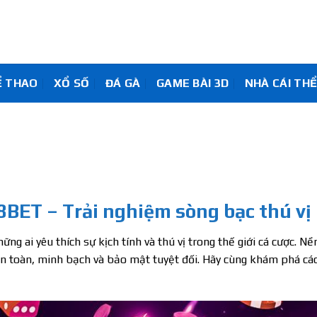
Ể THAO
XỔ SỐ
ĐÁ GÀ
GAME BÀI 3D
NHÀ CÁI TH
BET – Trải nghiệm sòng bạc thú vị
g ai yêu thích sự kịch tính và thú vị trong thế giới cá cược. Nề
an toàn, minh bạch và bảo mật tuyệt đối. Hãy cùng khám phá cá