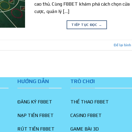
với cách chơi đơn giản nhưng không kém phần kịch tính. CASINO
cao thủ. Cùng F8BET khám phá cách chọn cửa
 cựu. Khả năng dự đoán và lựa chọn chính xác sẽ giúp bạn tăng 
cược, quản lý […]
TIẾP TỤC ĐỌC
→
trợ khách hàng tại F8BET
nghiệm của hội viên lên hàng đầu. Các chính sách bảo mật chặt 
Để lại bình
y.
HƯỚNG DẪN
TRÒ CHƠI
ĐĂNG KÝ F8BET
THỂ THAO F8BET
NẠP TIỀN F8BET
CASINO F8BET
RÚT TIỀN F8BET
GAME BÀI 3D