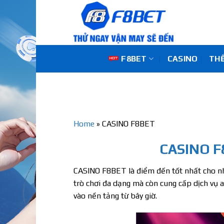
Bỏ
qua
nội
dung
F8BET
CASINO
TH
Home
»
CASINO F8BET
CASINO F8
CASINO F8BET là điểm đến tốt nhất cho nhữn
trò chơi đa dạng mà còn cung cấp dịch vụ 
vào nền tảng từ bây giờ.