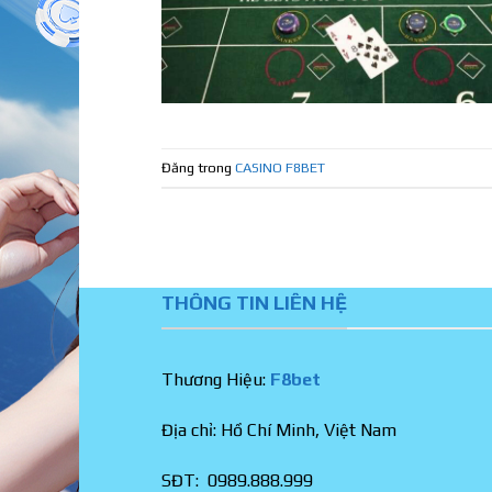
Tài Xỉu là trò chơi dựa trên sự may mắn, 
nhau, phù hợp với cả người chơi mới và kỳ
này.
Hệ thống bảo mật và hỗ 
CASINO F8BET luôn đặt sự an toàn và trải 
Đăng trong
CASINO F8BET
bạn yên tâm trải nghiệm mọi dịch vụ tại đâ
THÔNG TIN LIÊN HỆ
Thương Hiệu:
F8bet
Địa chỉ: Hồ Chí Minh, Việt Nam
SĐT: 0989.888.999