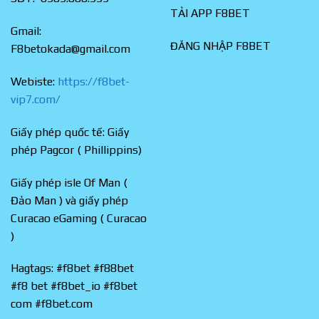
TẢI APP F8BET
Gmail:
ĐĂNG NHẬP F8BET
F8betokada@gmail.com
Webiste:
https://f8bet-
vip7.com/
Giấy phép quốc tế: Giấy
phép Pagcor ( Phillippins)
Giấy phép isle Of Man (
Đảo Man ) và giấy phép
Curacao eGaming ( Curacao
)
Hagtags: #f8bet #f88bet
#f8 bet #f8bet_io #f8bet
com #f8bet.com