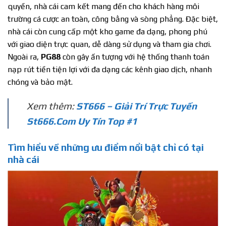
quyền, nhà cái cam kết mang đến cho khách hàng môi
trường cá cược an toàn, công bằng và sòng phẳng. Đặc biệt,
nhà cái còn cung cấp một kho game đa dạng, phong phú
với giao diện trực quan, dễ dàng sử dụng và tham gia chơi.
Ngoài ra,
PG88
còn gây ấn tượng với hệ thống thanh toán
nạp rút tiền tiện lợi với đa dạng các kênh giao dịch, nhanh
chóng và bảo mật.
Xem thêm:
ST666 – Giải Trí Trực Tuyến
St666.Com Uy Tín Top #1
Tìm hiểu về những ưu điểm nổi bật chỉ có tại
nhà cái