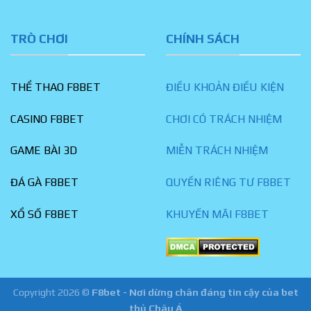
TRÒ CHƠI
CHÍNH SÁCH
THỂ THAO F8BET
ĐIỀU KHOẢN ĐIỀU KIỆN
CASINO F8BET
CHƠI CÓ TRÁCH NHIỆM
GAME BÀI 3D
MIỄN TRÁCH NHIỆM
ĐÁ GÀ F8BET
QUYỀN RIÊNG TƯ F8BET
XỔ SỐ F8BET
KHUYẾN MÃI F8BET
Copyright 2026 ©
F8bet - Nơi dừng chân đáng tin cậy của bet
thủ Châu Á