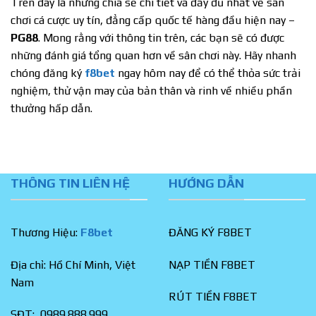
Trên đây là những chia sẻ chi tiết và đầy đủ nhất về sân
chơi cá cược uy tín, đẳng cấp quốc tế hàng đầu hiện nay –
PG88
. Mong rằng với thông tin trên, các bạn sẽ có được
những đánh giá tổng quan hơn về sân chơi này. Hãy nhanh
chóng đăng ký
f8bet
ngay hôm nay để có thể thỏa sức trải
nghiệm, thử vận may của bản thân và rinh về nhiều phần
thưởng hấp dẫn.
THÔNG TIN LIÊN HỆ
HƯỚNG DẪN
Thương Hiệu:
F8bet
ĐĂNG KÝ F8BET
Địa chỉ: Hồ Chí Minh, Việt
NẠP TIỀN F8BET
Nam
RÚT TIỀN F8BET
SĐT: 0989.888.999