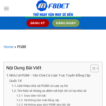
Bỏ
qua
nội
dung
ĐĂNG KÝ
ĐĂNG NHẬP
Home
»
PG88
Nội Dung Bài Viết
Nhà Cái PG88 – Sân Chơi Cá Cược Trực Tuyến Đẳng Cấp
Quốc Tế
Giới thiệu nhà cái PG88 cá cược uy tín
Tìm hiểu về những ưu điểm nổi bật chỉ có tại nhà cái
Giao diện nổi bật
Hệ thống bảo mật đẳng cấp
Hệ thống giao dịch PG88 siêu tốc độ